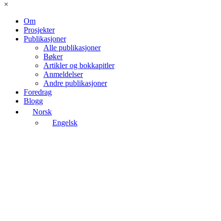
×
Om
Prosjekter
Publikasjoner
Alle publikasjoner
Bøker
Artikler og bokkapitler
Anmeldelser
Andre publikasjoner
Foredrag
Blogg
Norsk
Engelsk