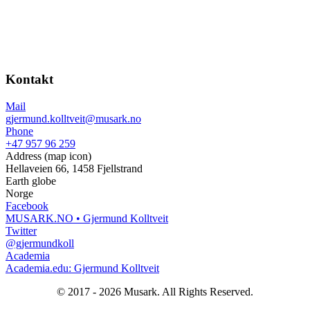
Kontakt
Mail
gjermund.kolltveit@musark.no
Phone
+47 957 96 259
Address (map icon)
Hellaveien 66, 1458 Fjellstrand
Earth globe
Norge
Facebook
MUSARK.NO • Gjermund Kolltveit
Twitter
@gjermundkoll
Academia
Academia.edu: Gjermund Kolltveit
© 2017 - 2026 Musark. All Rights Reserved.