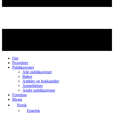
Om
Prosjekter
Publikasjoner
Alle publikasjoner
Bøker
Artikler og bokkapitler
Anmeldelser
Andre publikasjoner
Foredrag
Blogg
Norsk
Engelsk