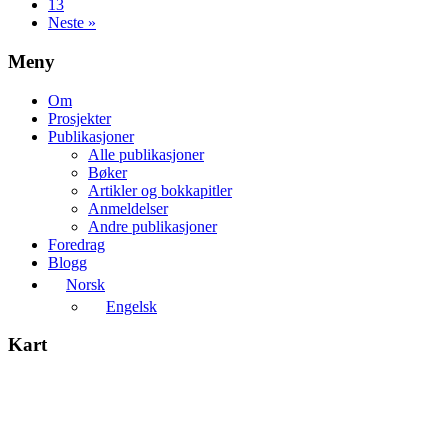
13
Neste »
Meny
Om
Prosjekter
Publikasjoner
Alle publikasjoner
Bøker
Artikler og bokkapitler
Anmeldelser
Andre publikasjoner
Foredrag
Blogg
Norsk
Engelsk
Kart