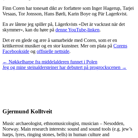
Finn Coren har tonesatt dikt av forfattere som Inger Hagerup, Tarjei
Vesaas, Tor Jonsson, Hans Børli, Karin Boye og Pär Lagerkvist.
En av låtene jeg spiller på, Lägerkvists «Det är vackrast när det
skymmer», kan du høre på
denne YouTube-linken
.
Det er en glede og ære å samarbeide med Coren, som er en
kritikerrost musiker og en stor kunstner. Mer om plata på
Corens
Facebookside
og
offisielle nettside
.
Posts
← Nøkkelharpe fra middelalderen funnet i Polen
Jeg og mine steinaldersteiner har debutert på progrockscenen →
navigation
Gjermund Kolltveit
Music archaeologist, ethnomusicologist, musician – Nesodden,
Norway. Main research interests: sound and sound tools (e.g. jew’s
harps, lyres, ringing stones, bells) in human culture and