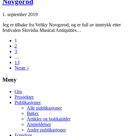
Novgorod
1. september 2019
Jeg er tilbake fra Veliky Novgorod, og er full av inntrykk etter
festivalen Slovisha Musical Antiquities…
1
2
3
…
13
Neste »
Meny
Om
Prosjekter
Publikasjoner
Alle publikasjoner
Bøker
Artikler og bokkapitler
Anmeldelser
Andre publikasjoner
Foredrag