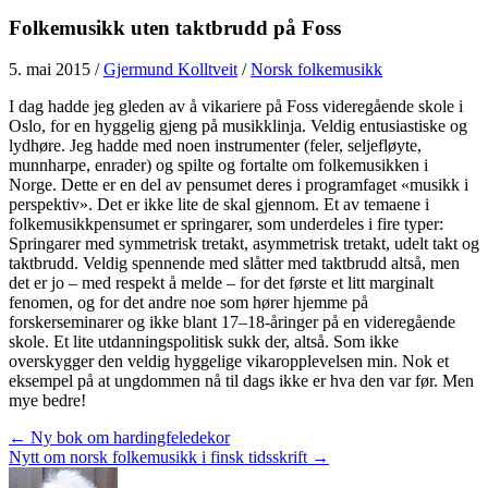
Folkemusikk uten taktbrudd på Foss
5. mai 2015
/
Gjermund Kolltveit
/
Norsk folkemusikk
I dag hadde jeg gleden av å vikariere på Foss videregående skole i
Oslo, for en hyggelig gjeng på musikklinja. Veldig entusiastiske og
lydhøre. Jeg hadde med noen instrumenter (feler, seljefløyte,
munnharpe, enrader) og spilte og fortalte om folkemusikken i
Norge. Dette er en del av pensumet deres i programfaget «musikk i
perspektiv». Det er ikke lite de skal gjennom. Et av temaene i
folkemusikkpensumet er springarer, som underdeles i fire typer:
Springarer med symmetrisk tretakt, asymmetrisk tretakt, udelt takt og
taktbrudd. Veldig spennende med slåtter med taktbrudd altså, men
det er jo – med respekt å melde – for det første et litt marginalt
fenomen, og for det andre noe som hører hjemme på
forskerseminarer og ikke blant 17–18-åringer på en videregående
skole. Et lite utdanningspolitisk sukk der, altså. Som ikke
overskygger den veldig hyggelige vikaropplevelsen min. Nok et
eksempel på at ungdommen nå til dags ikke er hva den var før. Men
mye bedre!
Posts
← Ny bok om hardingfeledekor
Nytt om norsk folkemusikk i finsk tidsskrift →
navigation