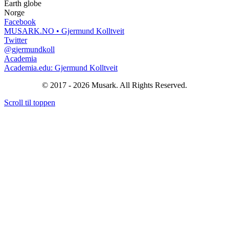
Earth globe
Norge
Facebook
MUSARK.NO • Gjermund Kolltveit
Twitter
@gjermundkoll
Academia
Academia.edu: Gjermund Kolltveit
© 2017 - 2026 Musark. All Rights Reserved.
Scroll til toppen