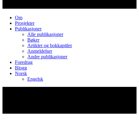
Om
Prosjekter
Publikasjoner
Alle publikasjoner
Bøker
Artikler og bokkapitler
Anmeldelser
Andre publikasjoner
Foredrag
Blogg
Norsk
Engelsk