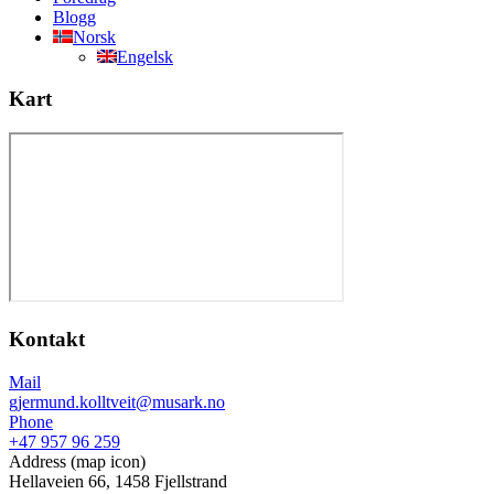
Blogg
Norsk
Engelsk
Kart
Kontakt
Mail
gjermund.kolltveit@musark.no
Phone
+47 957 96 259
Address (map icon)
Hellaveien 66, 1458 Fjellstrand