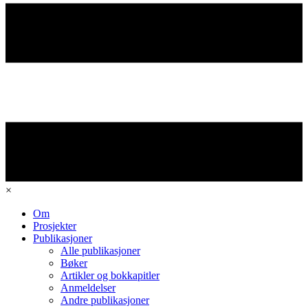
×
Om
Prosjekter
Publikasjoner
Alle publikasjoner
Bøker
Artikler og bokkapitler
Anmeldelser
Andre publikasjoner