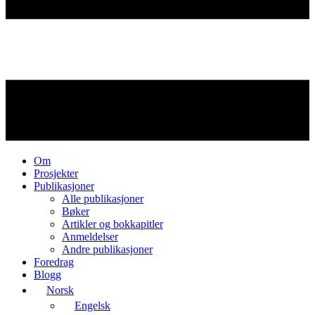
Om
Prosjekter
Publikasjoner
Alle publikasjoner
Bøker
Artikler og bokkapitler
Anmeldelser
Andre publikasjoner
Foredrag
Blogg
Norsk
Engelsk