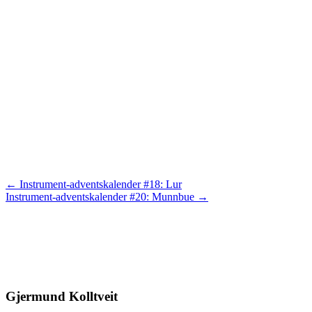
Posts
← Instrument-adventskalender #18: Lur
Instrument-adventskalender #20: Munnbue →
navigation
Gjermund Kolltveit