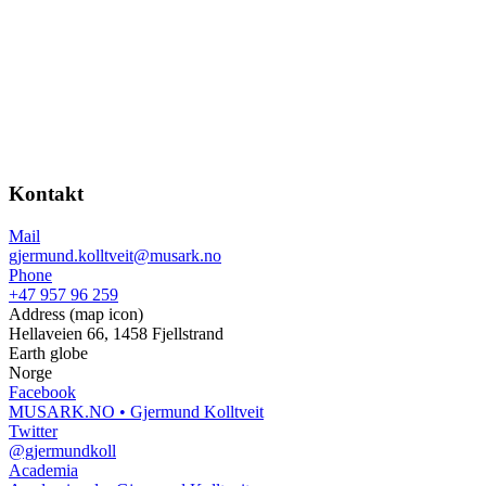
Kontakt
Mail
gjermund.kolltveit@musark.no
Phone
+47 957 96 259
Address (map icon)
Hellaveien 66, 1458 Fjellstrand
Earth globe
Norge
Facebook
MUSARK.NO • Gjermund Kolltveit
Twitter
@gjermundkoll
Academia