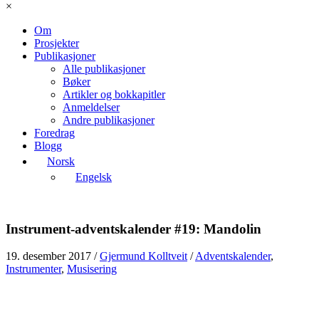
×
Om
Prosjekter
Publikasjoner
Alle publikasjoner
Bøker
Artikler og bokkapitler
Anmeldelser
Andre publikasjoner
Foredrag
Blogg
Norsk
Engelsk
Instrument-adventskalender #19: Mandolin
19. desember 2017
/
Gjermund Kolltveit
/
Adventskalender
,
Instrumenter
,
Musisering