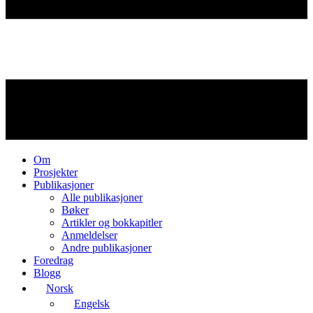
Om
Prosjekter
Publikasjoner
Alle publikasjoner
Bøker
Artikler og bokkapitler
Anmeldelser
Andre publikasjoner
Foredrag
Blogg
Norsk
Engelsk