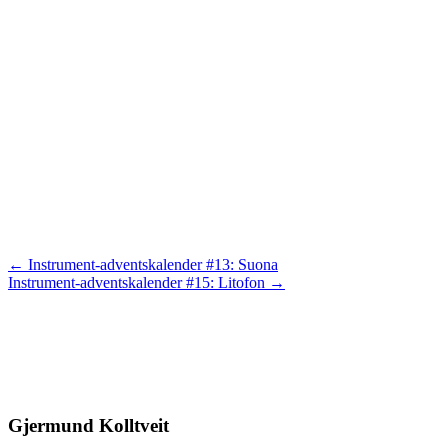
Posts
← Instrument-adventskalender #13: Suona
Instrument-adventskalender #15: Litofon →
navigation
Gjermund Kolltveit