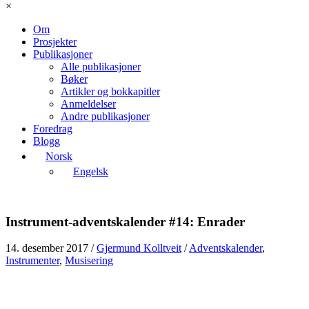
×
Om
Prosjekter
Publikasjoner
Alle publikasjoner
Bøker
Artikler og bokkapitler
Anmeldelser
Andre publikasjoner
Foredrag
Blogg
Norsk
Engelsk
Instrument-adventskalender #14: Enrader
14. desember 2017
/
Gjermund Kolltveit
/
Adventskalender
,
Instrumenter
,
Musisering