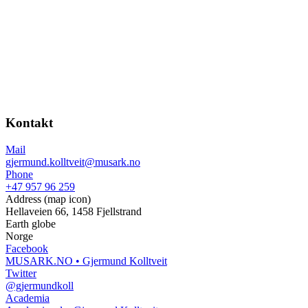
Kontakt
Mail
gjermund.kolltveit@musark.no
Phone
+47 957 96 259
Address (map icon)
Hellaveien 66, 1458 Fjellstrand
Earth globe
Norge
Facebook
MUSARK.NO • Gjermund Kolltveit
Twitter
@gjermundkoll
Academia