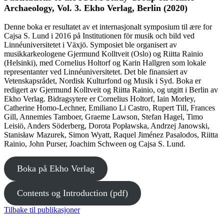
Archaeology, Vol. 3. Ekho Verlag, Berlin (2020)
Denne boka er resultatet av et internasjonalt symposium til ære for
Cajsa S. Lund i 2016 på Institutionen för musik och bild ved
Linnéuniversitetet i Växjö. Symposiet ble organisert av
musikkarkeologene Gjermund Kolltveit (Oslo) og Riitta Rainio
(Helsinki), med Cornelius Holtorf og Karin Hallgren som lokale
representanter ved Linnéuniversitetet. Det ble finansiert av
Vetenskapsrådet, Nordisk Kulturfond og Musik i Syd. Boka er
redigert av Gjermund Kolltveit og Riitta Rainio, og utgitt i Berlin av
Ekho Verlag. Bidragsytere er Cornelius Holtorf, Iain Morley,
Catherine Homo-Lechner, Emiliano Li Castro, Rupert Till, Frances
Gill, Annemies Tamboer, Graeme Lawson, Stefan Hagel, Timo
Leisiö, Anders Söderberg, Dorota Popławska, Andrzej Janowski,
Stanisław Mazurek, Simon Wyatt, Raquel Jiménez Pasalodos, Riitta
Rainio, John Purser, Joachim Schween og Cajsa S. Lund.
Boka på Ekho Verlag
Contents og Introduction (pdf)
Tilbake til publikasjoner