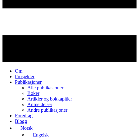
Om
Prosjekter
Publikasjoner
Alle publikasjoner
Bøker
Artikler og bokkapitler
Anmeldelser
Andre publikasjoner
Foredrag
Blogg
Norsk
Engelsk