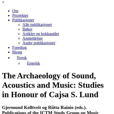
×
Om
Prosjekter
Publikasjoner
Alle publikasjoner
Bøker
Artikler og bokkapitler
Anmeldelser
Andre publikasjoner
Foredrag
Blogg
Norsk
Engelsk
The Archaeology of Sound,
Acoustics and Music: Studies
in Honour of Cajsa S. Lund
Gjermund Kolltveit og Riitta Rainio (eds.).
Publications of the ICTM Study Group on Music