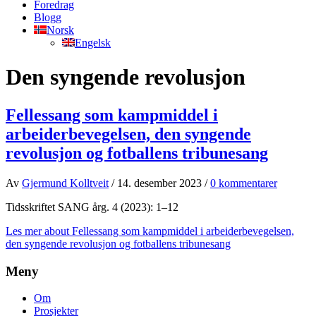
Foredrag
Blogg
Norsk
Engelsk
Den syngende revolusjon
Fellessang som kampmiddel i
arbeiderbevegelsen, den syngende
revolusjon og fotballens tribunesang
Av
Gjermund Kolltveit
/
14. desember 2023
/
0 kommentarer
Tidsskriftet SANG årg. 4 (2023): 1–12
Les mer
about Fellessang som kampmiddel i arbeiderbevegelsen,
den syngende revolusjon og fotballens tribunesang
Meny
Om
Prosjekter