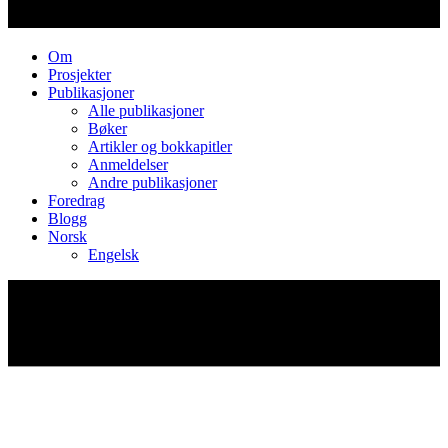
Om
Prosjekter
Publikasjoner
Alle publikasjoner
Bøker
Artikler og bokkapitler
Anmeldelser
Andre publikasjoner
Foredrag
Blogg
Norsk
Engelsk