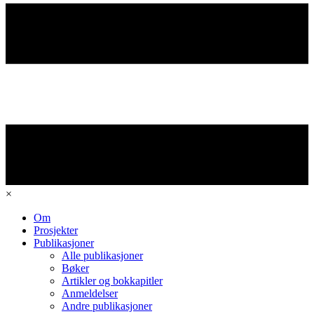
×
Om
Prosjekter
Publikasjoner
Alle publikasjoner
Bøker
Artikler og bokkapitler
Anmeldelser
Andre publikasjoner