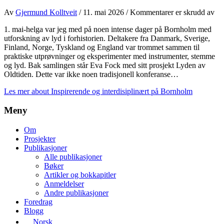
for
Av
Gjermund Kolltveit
/
11. mai 2026
/
Kommentarer er skrudd av
Ins
1. mai-helga var jeg med på noen intense dager på Bornholm med
og
utforskning av lyd i forhistorien. Deltakere fra Danmark, Sverige,
int
Finland, Norge, Tyskland og England var trommet sammen til
på
praktiske utprøvninger og eksperimenter med instrumenter, stemme
Bo
og lyd. Bak samlingen står Eva Fock med sitt prosjekt Lyden av
Oldtiden. Dette var ikke noen tradisjonell konferanse…
Les mer
about Inspirerende og interdisiplinært på Bornholm
Meny
Om
Prosjekter
Publikasjoner
Alle publikasjoner
Bøker
Artikler og bokkapitler
Anmeldelser
Andre publikasjoner
Foredrag
Blogg
Norsk