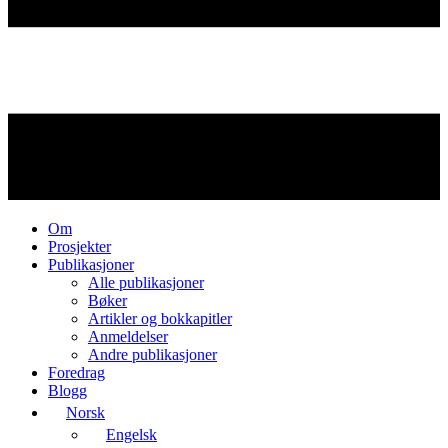
Om
Prosjekter
Publikasjoner
Alle publikasjoner
Bøker
Artikler og bokkapitler
Anmeldelser
Andre publikasjoner
Foredrag
Blogg
Norsk
Engelsk