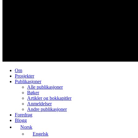
Om
Prosjekter
Publikasjoner
Alle publikasjoner
Bøker
Artikler og bokkapitler
Anmeldelser
Andre publikasjoner
Foredrag
Blogg
Norsk
Engelsk