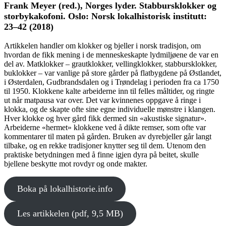
Frank Meyer (red.), Norges lyder. Stabbursklokker og
storbykakofoni. Oslo: Norsk lokalhistorisk institutt:
23–42 (2018)
Artikkelen handler om klokker og bjeller i norsk tradisjon, om
hvordan de fikk mening i de menneskeskapte lydmiljøene de var en
del av. Matklokker – grautklokker, vellingklokker, stabbursklokker,
buklokker – var vanlige på store gårder på flatbygdene på Østlandet,
i Østerdalen, Gudbrandsdalen og i Trøndelag i perioden fra ca 1750
til 1950. Klokkene kalte arbeiderne inn til felles måltider, og ringte
ut når matpausa var over. Det var kvinnenes oppgave å ringe i
klokka, og de skapte ofte sine egne individuelle mønstre i klangen.
Hver klokke og hver gård fikk dermed sin «akustiske signatur».
Arbeiderne «hermet» klokkene ved å dikte remser, som ofte var
kommentarer til maten på gården. Bruken av dyrebjeller går langt
tilbake, og en rekke tradisjoner knytter seg til dem. Utenom den
praktiske betydningen med å finne igjen dyra på beitet, skulle
bjellene beskytte mot rovdyr og onde makter.
Boka på lokalhistorie.info
Les artikkelen (pdf, 9,5 MB)