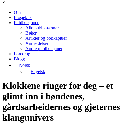
×
Om
Prosjekter
Publikasjoner
Alle publikasjoner
Bøker
Artikler og bokkapitler
Anmeldelser
Andre publikasjoner
Foredrag
Blogg
Norsk
Engelsk
Klokkene ringer for deg – et
glimt inn i bøndenes,
gårdsarbeidernes og gjeternes
klangunivers