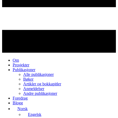
Om
Prosjekter
Publikasjoner
Alle publikasjoner
Bøker
Artikler og bokkapitler
Anmeldelser
Andre publikasjoner
Foredrag
Blogg
Norsk
Engelsk