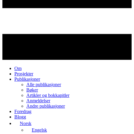
Om
Prosjekter
Publikasjoner
Alle publikasjoner
Bøker
Artikler og bokkapitler
Anmeldelser
Andre publikasjoner
Foredrag
Blogg
Norsk
Engelsk