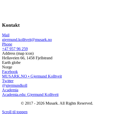
Kontakt
Mail
gjermund.kolltveit@musark.no
Phone
+47 957 96 259
Address (map icon)
Hellaveien 66, 1458 Fjellstrand
Earth globe
Norge
Facebook
MUSARK.NO • Gjermund Kolltveit
Twitter
@gjermundkoll
Academia
Academia.edu: Gjermund Kolltveit
© 2017 - 2026 Musark. All Rights Reserved.
Scroll til toppen