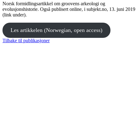
Norsk formidlingsartikkel om groovens arkeologi og
evolusjonshistorie. Også publisert online, i subjekt.no, 13. juni 2019
(link under).
Les artikkelen (Norwegian, open access)
Tilbake til publikasjoner