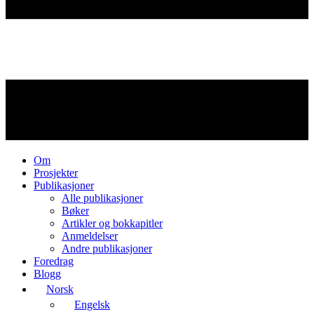
Om
Prosjekter
Publikasjoner
Alle publikasjoner
Bøker
Artikler og bokkapitler
Anmeldelser
Andre publikasjoner
Foredrag
Blogg
Norsk
Engelsk