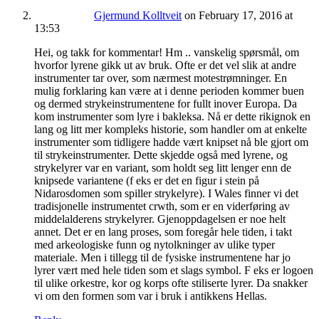
Gjermund Kolltveit
on February 17, 2016 at
13:53
Hei, og takk for kommentar! Hm .. vanskelig spørsmål, om
hvorfor lyrene gikk ut av bruk. Ofte er det vel slik at andre
instrumenter tar over, som nærmest motestrømninger. En
mulig forklaring kan være at i denne perioden kommer buen
og dermed strykeinstrumentene for fullt inover Europa. Da
kom instrumenter som lyre i bakleksa. Nå er dette rikignok en
lang og litt mer kompleks historie, som handler om at enkelte
instrumenter som tidligere hadde vært knipset nå ble gjort om
til strykeinstrumenter. Dette skjedde også med lyrene, og
strykelyrer var en variant, som holdt seg litt lenger enn de
knipsede variantene (f eks er det en figur i stein på
Nidarosdomen som spiller strykelyre). I Wales finner vi det
tradisjonelle instrumentet crwth, som er en viderføring av
middelalderens strykelyrer. Gjenoppdagelsen er noe helt
annet. Det er en lang proses, som foregår hele tiden, i takt
med arkeologiske funn og nytolkninger av ulike typer
materiale. Men i tillegg til de fysiske instrumentene har jo
lyrer vært med hele tiden som et slags symbol. F eks er logoen
til ulike orkestre, kor og korps ofte stiliserte lyrer. Da snakker
vi om den formen som var i bruk i antikkens Hellas.