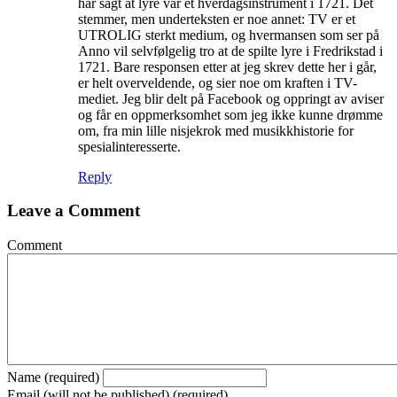
har sagt at lyre var et hverdagsinstrument i 1721. Det
stemmer, men underteksten er noe annet: TV er et
UTROLIG sterkt medium, og hvermansen som ser på
Anno vil selvfølgelig tro at de spilte lyre i Fredrikstad i
1721. Bare responsen etter at jeg skrev dette her i går,
er helt overveldende, og sier noe om kraften i TV-
mediet. Jeg blir delt på Facebook og oppringt av aviser
og får en oppmerksomhet som jeg ikke kunne drømme
om, fra min lille nisjekrok med musikkhistorie for
spesialinteresserte.
Reply
Leave a Comment
Comment
Name (required)
Email (will not be published) (required)