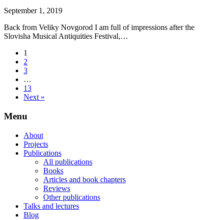
September 1, 2019
Back from Veliky Novgorod I am full of impressions after the
Slovisha Musical Antiquities Festival,…
1
2
3
…
13
Next »
Menu
About
Projects
Publications
All publications
Books
Articles and book chapters
Reviews
Other publications
Talks and lectures
Blog