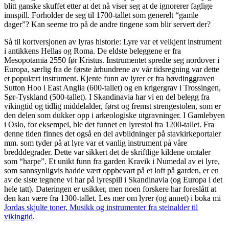
blitt ganske skuffet etter at det nå viser seg at de ignorerer faglige
innspill. Forholder de seg til 1700-tallet som generelt “gamle
dager”? Kan seerne tro på de andre tingene som blir servert der?
Så til kortversjonen av lyras historie: Lyre var et velkjent instrument
i antikkens Hellas og Roma. De eldste beleggene er fra
Mesopotamia 2550 før Kristus. Instrumentet spredte seg nordover i
Europa, særlig fra de første århundrene av vår tidsregning var dette
et populært instrument. Kjente funn av lyrer er fra høvdinggraven
Sutton Hoo i East Anglia (600-tallet) og en krigergrav i Trossingen,
Sør-Tyskland (500-tallet). I Skandinavia har vi en del belegg fra
vikingtid og tidlig middelalder, først og fremst strengestolen, som er
den delen som dukker opp i arkeologiske utgravninger. I Gamlebyen
i Oslo, for eksempel, ble det funnet en lyrestol fra 1200-tallet. Fra
denne tiden finnes det også en del avbildninger på stavkirkeportaler
mm. som tyder på at lyre var et vanlig instrument på våre
bredddegrader. Dette var sikkert det de skriftlige kildene omtaler
som “harpe”. Et unikt funn fra garden Kravik i Numedal av ei lyre,
som sannsynligvis hadde vært oppbevart på et loft på garden, er en
av de siste tegnene vi har på lyrespill i Skandinavia (og Europa i det
hele tatt). Dateringen er usikker, men noen forskere har foreslått at
den kan være fra 1300-tallet. Les mer om lyrer (og annet) i boka mi
Jordas skjulte toner, Musikk og instrumenter fra steinalder til
vikingtid
.