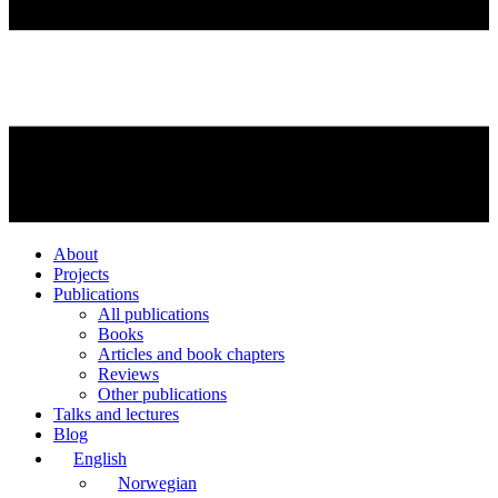
About
Projects
Publications
All publications
Books
Articles and book chapters
Reviews
Other publications
Talks and lectures
Blog
English
Norwegian