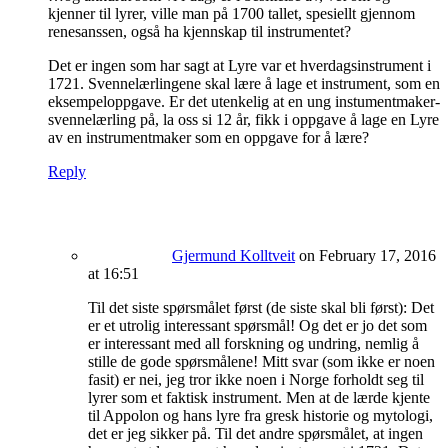
kjenner til lyrer, ville man på 1700 tallet, spesiellt gjennom
renesanssen, også ha kjennskap til instrumentet?
Det er ingen som har sagt at Lyre var et hverdagsinstrument i
1721. Svennelærlingene skal lære å lage et instrument, som en
eksempeloppgave. Er det utenkelig at en ung instumentmaker-
svennelærling på, la oss si 12 år, fikk i oppgave å lage en Lyre
av en instrumentmaker som en oppgave for å lære?
Reply
Gjermund Kolltveit
on February 17, 2016
at 16:51
Til det siste spørsmålet først (de siste skal bli først): Det
er et utrolig interessant spørsmål! Og det er jo det som
er interessant med all forskning og undring, nemlig å
stille de gode spørsmålene! Mitt svar (som ikke er noen
fasit) er nei, jeg tror ikke noen i Norge forholdt seg til
lyrer som et faktisk instrument. Men at de lærde kjente
til Appolon og hans lyre fra gresk historie og mytologi,
det er jeg sikker på. Til det andre spørsmålet, at ingen