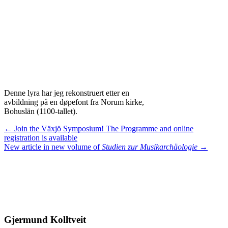
Denne lyra har jeg rekonstruert etter en
avbildning på en døpefont fra Norum kirke,
Bohuslän (1100-tallet).
Posts
← Join the Växjö Symposium! The Programme and online
registration is available
navigation
New article in new volume of
Studien zur Musikarchäologie
→
Gjermund Kolltveit