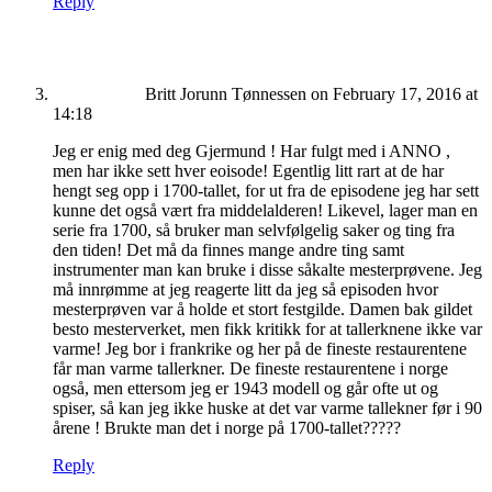
Reply
Britt Jorunn Tønnessen
on February 17, 2016 at
14:18
Jeg er enig med deg Gjermund ! Har fulgt med i ANNO ,
men har ikke sett hver eoisode! Egentlig litt rart at de har
hengt seg opp i 1700-tallet, for ut fra de episodene jeg har sett
kunne det også vært fra middelalderen! Likevel, lager man en
serie fra 1700, så bruker man selvfølgelig saker og ting fra
den tiden! Det må da finnes mange andre ting samt
instrumenter man kan bruke i disse såkalte mesterprøvene. Jeg
må innrømme at jeg reagerte litt da jeg så episoden hvor
mesterprøven var å holde et stort festgilde. Damen bak gildet
besto mesterverket, men fikk kritikk for at tallerknene ikke var
varme! Jeg bor i frankrike og her på de fineste restaurentene
får man varme tallerkner. De fineste restaurentene i norge
også, men ettersom jeg er 1943 modell og går ofte ut og
spiser, så kan jeg ikke huske at det var varme tallekner før i 90
årene ! Brukte man det i norge på 1700-tallet?????
Reply