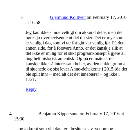
Gjermund Kolltveit
on February 17, 2016
at 16:58
Jeg kan ikke si noe vettugt om akkurat dette, men det
høres jo overbevisende ut det du sier. Det er mye som
er vanlig i dag som vi tar for gitt var vanlig før. På den
annen side, for å forsvare Anno, er det kanskje slik at
det ikke er mulig for et slikt programkonsept å gjøre all
ting helt historisk autentisk. Og på en måte er det
kanskje ikke så interessant heller, av den enkle grunn at
til sjuenede og sist lever Anno-deltakerne i 2015 (da det
ble spilt inn) – med alt det det innebærer – og ikke i
1721.
Reply
Benjamin Kippersund
on February 17, 2016 at
15:30
…og akkurat som vi i dag, er i besittelse av, vet om og